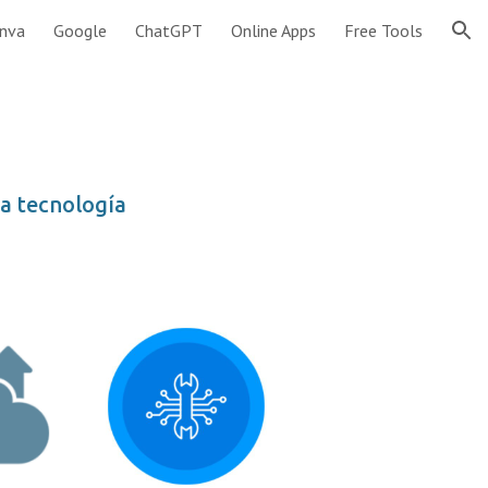
nva
Google
ChatGPT
Online Apps
Free Tools
ion
la tecnología