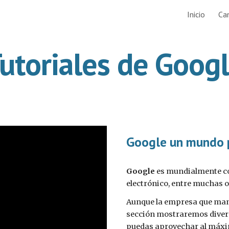
Inicio
Ca
ip to main content
Skip to navigat
utoriales de Goog
Google un mundo p
Google
es mundialmente con
electrónico, entre muchas o
Aunque la empresa que man
sección mostraremos divers
puedas aprovechar al máxi