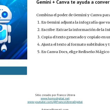
Gemini + Canva te ayuda a convert
Combina el poder de Gemini y Canva para
En Gemini adjunta la infografía que va
Escribe: Extrae la información de la In
Copia el texto generado y copialo en
Ajusta el texto al formato subtítulos y 
En Canva Docs, elige Rediseño Mágico 
Sitio creado por Franco Utrera
www.homodigital.net
www.youtube.com/@FrancoUtreraDigital
futrera@gmail.com