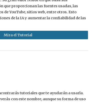
. Su gran valor reside en que basa sus
n que proporcionan las fuentes usadas, las
s de YouTube, sitios web, entre otros. Esto
iones de la IA y aumentar la confiabilidad de las
Mira el Tutorial
contrarás tutoriales que te ayudarán a usarla.
o verás con este nombre, aunque su forma de uso