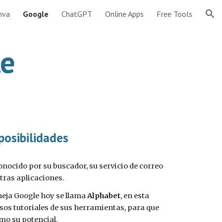
nva
Google
ChatGPT
Online Apps
Free Tools
ion
le
osibilidades
ocido por su buscador, su servicio de correo
tras aplicaciones.
eja Google hoy se llama
Alphabet
, en esta
os tutoriales de sus herramientas, para que
mo su potencial.