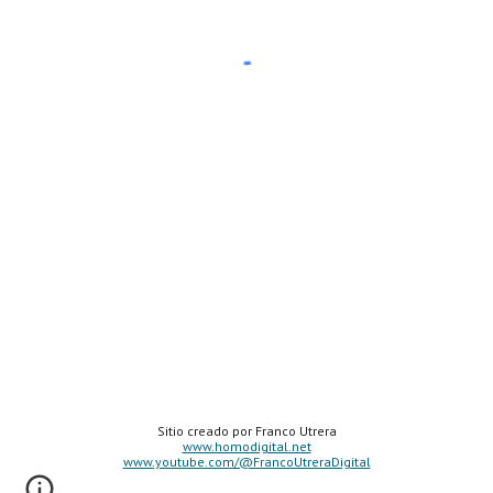
Sitio creado por Franco Utrera
www.homodigital.net
www.youtube.com/@FrancoUtreraDigital